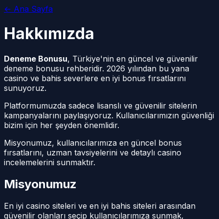
← Ana Sayfa
Hakkımızda
Deneme Bonusu
, Türkiye'nin en güncel ve güvenilir
deneme bonusu rehberidir. 2026 yılından bu yana
casino ve bahis severlere en iyi bonus fırsatlarını
sunuyoruz.
Platformumuzda sadece lisanslı ve güvenilir sitelerin
kampanyalarını paylaşıyoruz. Kullanıcılarımızın güvenliği
bizim için her şeyden önemlidir.
Misyonumuz, kullanıcılarımıza en güncel bonus
fırsatlarını, uzman tavsiyelerini ve detaylı casino
incelemelerini sunmaktır.
Misyonumuz
En iyi casino siteleri ve en iyi bahis siteleri arasından
güvenilir olanları seçip kullanıcılarımıza sunmak,