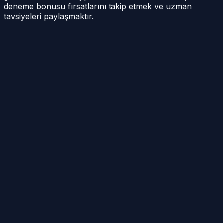
deneme bonusu fırsatlarını takip etmek ve uzman
tavsiyeleri paylaşmaktır.