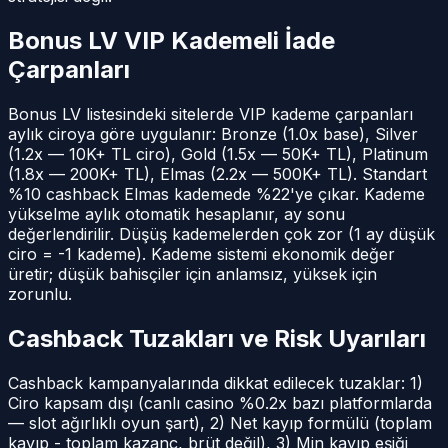
Bonus LV VIP Kademeli İade
Çarpanları
Bonus LV listesindeki sitelerde VIP kademe çarpanları
aylık ciroya göre uygulanır: Bronze (1.0x base), Silver
(1.2x — 10K+ TL ciro), Gold (1.5x — 50K+ TL), Platinum
(1.8x — 200K+ TL), Elmas (2.2x — 500K+ TL). Standart
%10 cashback Elmas kademede %22'ye çıkar. Kademe
yükselme aylık otomatik hesaplanır, ay sonu
değerlendirilir. Düşüş kademelerden çok zor (1 ay düşük
ciro = -1 kademe). Kademe sistemi ekonomik değer
üretir; düşük bahisçiler için anlamsız, yüksek için
zorunlu.
Cashback Tuzakları ve Risk Uyarıları
Cashback kampanyalarında dikkat edilecek tuzaklar: 1)
Ciro kapsam dışı (canlı casino %0.2x bazı platformlarda
— slot ağırlıklı oyun şart), 2) Net kayıp formülü (toplam
kayıp - toplam kazanç, brüt değil), 3) Min kayıp eşiği