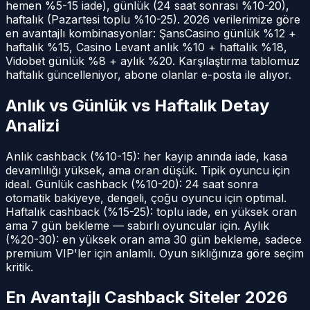
hemen %5-15 iade), günlük (24 saat sonrası %10-20),
haftalık (Pazartesi toplu %10-25). 2026 verilerimize göre
en avantajlı kombinasyonlar: ŞansCasino günlük %12 +
haftalık %15, Casino Levant anlık %10 + haftalık %18,
Vidobet günlük %8 + aylık %20. Karşılaştırma tablomuz
haftalık güncelleniyor, abone olanlar e-posta ile alıyor.
Anlık vs Günlük vs Haftalık Detay
Analizi
Anlık cashback (%10-15): her kayıp anında iade, kasa
devamlılığı yüksek, ama oran düşük. Tipik oyuncu için
ideal. Günlük cashback (%10-20): 24 saat sonra
otomatik bakiyeye, dengeli, çoğu oyuncu için optimal.
Haftalık cashback (%15-25): toplu iade, en yüksek oran
ama 7 gün bekleme — sabırlı oyuncular için. Aylık
(%20-30): en yüksek oran ama 30 gün bekleme, sadece
premium VIP'ler için anlamlı. Oyun sıklığınıza göre seçim
kritik.
En Avantajlı Cashback Siteler 2026