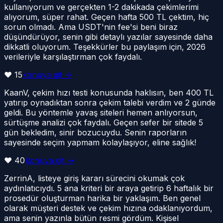
kullanıyorum ve gerçekten 1-2 dakikada çekimlerimi
alıyorum, süper rahat. Geçen hafta 500 TL çektim, hiç
sorun olmadı. Ama USDT'nin fee'si beni biraz
düşündürüyor, senin gibi detaylı yazılar sayesinde daha
dikkatli oluyorum. Teşekkürler bu paylaşım için, 2026
verileriyle karşılaştırman çok faydalı.
❤️
15
konuya git →
KaanV, çekim hızı testi konusunda haklısın, ben 400 TL
yatırıp oynadıktan sonra çekim talebi verdim ve 2 günde
geldi. Bu yöntemle yavaş siteleri hemen anlıyorsun,
sürtüşme analizi çok faydalı. Geçen sefer bir sitede 5
gün bekledim, sinir bozucuydu. Senin raporların
sayesinde seçim yapmam kolaylaşıyor, eline sağlık!
❤️
40
konuya git →
ZerrinA, listeye giriş kararı sürecini okumak çok
aydınlatıcıydı. 5 ana kriteri bir araya getirip 6 haftalık bir
prosedür oluşturman harika bir yaklaşım. Ben genel
olarak müşteri destek ve çekim hızına odaklanıyordum,
ama senin yazınla bütün resmi gördüm. Kişisel