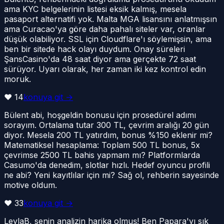
ama KYC belgelerinin listesi eksik kalmış, mesela
pasaport alternatifi yok. Malta MGA lisansını anlatmışsın
ama Curacao'ya göre daha pahalı siteler var, oranlar
düşük olabiliyor. SSL için Cloudflare'ı söylemişsin, ama
ben bir sitede hack olayı duydum. Onay süreleri
ŞansCasino'da 48 saat diyor ama gerçekte 72 saat
sürüyor. Uyarı olarak, her zaman iki kez kontrol edin
moruk.
❤️
14
konuya git →
Bülent abi, hoşgeldin bonusu için prosedürel adımı
sorayım. Ortalama tutar 300 TL, çevrim aralığı 20 gün
diyor. Mesela 200 TL yatırdım, bonus %150 eklenir mi?
Matematiksel hesaplama: Toplam 500 TL bonus, 5x
çevrimse 2500 TL bahis yapmam mı? Platformlarda
Casumo'da denedim, slotlar hızlı. Hedef oyuncu profili
ne abi? Yeni kayıtlılar için mi? Sağ ol, rehberin sayesinde
motive oldum.
❤️
33
konuya git →
LeylaB, senin analizin harika olmuş! Ben Papara'yı sık