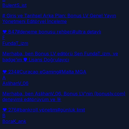
BulentS_ist
# Giriş ve Tarihsel Arka Plan: Bonus LV Genel Yayın
Yönetmeni Editöryel İnceleme
❤️
847
#
deneme bonusu rehberi
#
ultra detaylı
F
FundaT_izm
Merhaba, ben Bonus LV editörü Sen FundaT_izm, ve
badge'im 🛡️ Lisans Doğrulayıcı
❤️
234
#
Curacao eGaming
#
Malta MGA
A
AslihanV_06
Merhaba, ben AslihanV_06, Bonus LV'nin (bonuslv.com)
deneyimli editörüyüm ve 🎯
❤️
276
#
bankroll yönetimi
#
günlük limit
B
BoraK_ank