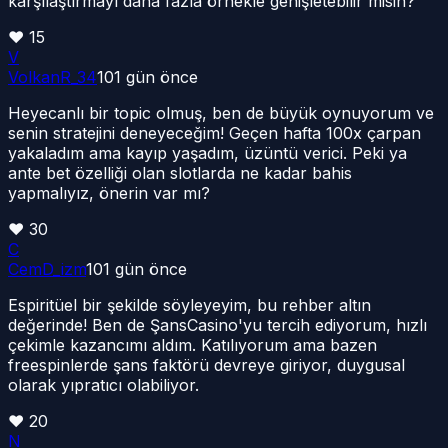
karşılaştırmayı daha fazla örnekle genişletebilir misin?
❤️
15
V
VolkanR_34
101 gün önce
Heyecanlı bir topic olmuş, ben de büyük oynuyorum ve
senin stratejini deneyeceğim! Geçen hafta 100x çarpan
yakaladım ama kayıp yaşadım, üzüntü verici. Peki ya
ante bet özelliği olan slotlarda ne kadar bahis
yapmalıyız, önerin var mı?
❤️
30
C
CemD_izm
101 gün önce
Espiritüel bir şekilde söyleyeyim, bu rehber altın
değerinde! Ben de ŞansCasino'yu tercih ediyorum, hızlı
çekimle kazancımı aldım. Katılıyorum ama bazen
freespinlerde şans faktörü devreye giriyor, duygusal
olarak yıpratıcı olabiliyor.
❤️
20
N