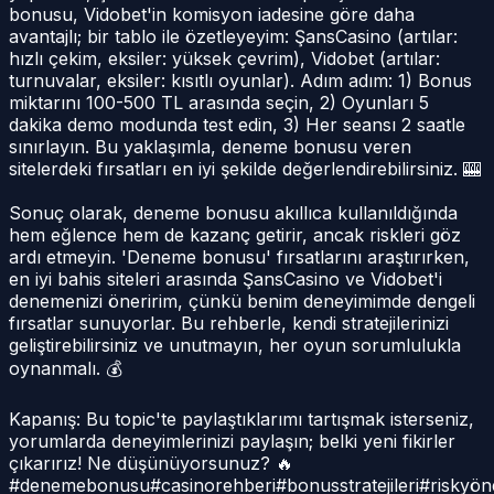
bonusu, Vidobet'in komisyon iadesine göre daha
avantajlı; bir tablo ile özetleyeyim: ŞansCasino (artılar:
hızlı çekim, eksiler: yüksek çevrim), Vidobet (artılar:
turnuvalar, eksiler: kısıtlı oyunlar). Adım adım: 1) Bonus
miktarını 100-500 TL arasında seçin, 2) Oyunları 5
dakika demo modunda test edin, 3) Her seansı 2 saatle
sınırlayın. Bu yaklaşımla, deneme bonusu veren
sitelerdeki fırsatları en iyi şekilde değerlendirebilirsiniz. 🎰
Sonuç olarak, deneme bonusu akıllıca kullanıldığında
hem eğlence hem de kazanç getirir, ancak riskleri göz
ardı etmeyin. 'Deneme bonusu' fırsatlarını araştırırken,
en iyi bahis siteleri arasında ŞansCasino ve Vidobet'i
denemenizi öneririm, çünkü benim deneyimimde dengeli
fırsatlar sunuyorlar. Bu rehberle, kendi stratejilerinizi
geliştirebilirsiniz ve unutmayın, her oyun sorumlulukla
oynanmalı. 💰
Kapanış: Bu topic'te paylaştıklarımı tartışmak isterseniz,
yorumlarda deneyimlerinizi paylaşın; belki yeni fikirler
çıkarırız! Ne düşünüyorsunuz? 🔥
#
denemebonusu
#
casinorehberi
#
bonusstratejileri
#
riskyön