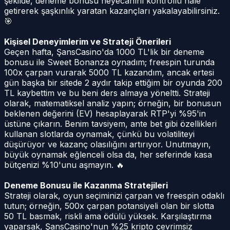
şekilde, deneme bonusu heyecanını kontrollü hale
getirerek şaşkınlık yaratan kazançları yakalayabilirsiniz.
🎯
Kişisel Deneyimlerim ve Strateji Önerileri
Geçen hafta, ŞansCasino'da 1000 TL'lik bir deneme
bonusu ile Sweet Bonanza oynadım; freespin turunda
100x çarpan vurarak 5000 TL kazandım, ancak ertesi
gün başka bir sitede 2 aydır takip ettiğim bir oyunda 200
TL kaybettim ve bu beni ders almaya yöneltti. Strateji
olarak, matematiksel analiz yapın; örneğin, bir bonusun
beklenen değerini (EV) hesaplayarak RTP'yi %95'in
üstüne çıkarın. Benim tavsiyem, ante bet gibi özellikleri
kullanan slotlarda oynamak, çünkü bu volatiliteyi
düşürüyor ve kazanç olasılığını artırıyor. Unutmayın,
büyük oynamak eğlenceli olsa da, her seferinde kasa
bütçenizi %10'unu aşmayın. 🔥
Deneme Bonusu ile Kazanma Stratejileri
Strateji olarak, oyun seçiminizi çarpan ve freespin odaklı
tutun; örneğin, 500x çarpan potansiyeli olan bir slotta
50 TL basmak, riskli ama ödülü yüksek. Karşılaştırma
yaparsak, ŞansCasino'nun %25 kripto çevrimsiz