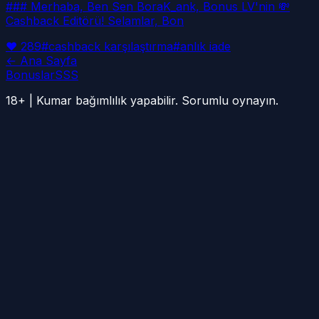
### Merhaba, Ben Sen BoraK_ank, Bonus LV'nin 💸
Cashback Editörü! Selamlar, Bon
❤️
289
#
cashback karşılaştırma
#
anlık iade
← Ana Sayfa
Bonuslar
SSS
18+ | Kumar bağımlılık yapabilir. Sorumlu oynayın.