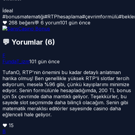
İdeal
#
bonusmatematiği
#
RTPhesaplama
#
çevrimformülü
#
bekle
❤️
268
beğeni
💬
6
yorum
101 gün önce
💬 Yorumlar (
6
)
F
FundaT_izm
101 gün önce
TufanO, RTP'nin önemini bu kadar detaylı anlatman
harika olmuş! Ben genellikle yüksek RTP'li slotlar tercih
ediyorum, mesela %96 gibi, çünkü kayıplarımı minimize
ediyor. Senin formülünle hesapladığımda, 200 TL bonus
için 5x çevrimde daha mantıklı geliyor. Teşekkürler, bu
sayede slot seçimimde daha bilinçli olacağım. Senin gibi
matematik meraklısı editörler sayesinde casino daha
eğlenceli hale geliyor.
❤️
15
B