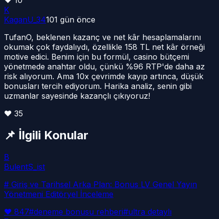
K
KaganU_34
101 gün önce
TufanO, beklenen kazanç ve net kâr hesaplamalarını
okumak çok faydalıydı, özellikle 158 TL net kâr örneği
motive edici. Benim için bu formül, casino bütçemi
yönetmede anahtar oldu, çünkü %96 RTP'de daha az
risk alıyorum. Ama 10x çevrimde kayıp artınca, düşük
bonusları tercih ediyorum. Harika analiz, senin gibi
uzmanlar sayesinde kazançlı çıkıyoruz!
❤️
35
📌 İlgili Konular
B
BulentS_ist
# Giriş ve Tarihsel Arka Plan: Bonus LV Genel Yayın
Yönetmeni Editöryel İnceleme
❤️
847
#
deneme bonusu rehberi
#
ultra detaylı