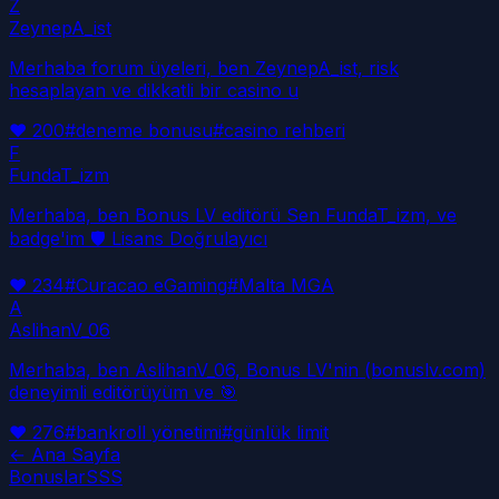
Z
ZeynepA_ist
Merhaba forum üyeleri, ben ZeynepA_ist, risk
hesaplayan ve dikkatli bir casino u
❤️
200
#
deneme bonusu
#
casino rehberi
F
FundaT_izm
Merhaba, ben Bonus LV editörü Sen FundaT_izm, ve
badge'im 🛡️ Lisans Doğrulayıcı
❤️
234
#
Curacao eGaming
#
Malta MGA
A
AslihanV_06
Merhaba, ben AslihanV_06, Bonus LV'nin (bonuslv.com)
deneyimli editörüyüm ve 🎯
❤️
276
#
bankroll yönetimi
#
günlük limit
← Ana Sayfa
Bonuslar
SSS