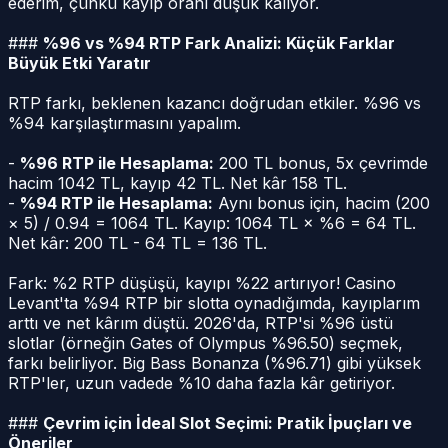
ederim, çünkü kayıp oranı düşük kalıyor.
###
%96 vs %94 RTP Fark Analizi: Küçük Farklar
Büyük Etki Yaratır
RTP farkı, beklenen kazancı doğrudan etkiler. %96 vs
%94 karşılaştırmasını yapalım.
-
%96 RTP ile Hesaplama:
200 TL bonus, 5x çevrimde
hacim 1042 TL, kayıp 42 TL. Net kâr 158 TL.
-
%94 RTP ile Hesaplama:
Aynı bonus için, hacim (200
× 5) / 0.94 = 1064 TL. Kayıp: 1064 TL × %6 = 64 TL.
Net kâr: 200 TL - 64 TL = 136 TL.
Fark: %2 RTP düşüşü, kayıpı %22 artırıyor! Casino
Levant'ta %94 RTP bir slotta oynadığımda, kayıplarım
arttı ve net kârım düştü. 2026'da, RTP'si %96 üstü
slotlar (örneğin Gates of Olympus %96.50) seçmek,
farkı belirliyor. Big Bass Bonanza (%96.71) gibi yüksek
RTP'ler, uzun vadede %10 daha fazla kâr getiriyor.
###
Çevrim için İdeal Slot Seçimi: Pratik İpuçları ve
Öneriler