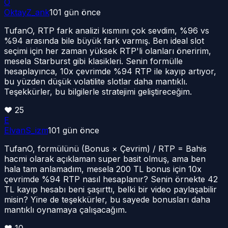
O
OktayZ_ank
101 gün önce
TufanO, RTP fark analizi kısmını çok sevdim, %96 vs
%94 arasında bile büyük fark varmış. Ben ideal slot
seçimi için her zaman yüksek RTP'li olanları öneririm,
mesela Starburst gibi klasikleri. Senin formülle
hesaplayınca, 10x çevrimde %94 RTP ile kayıp artıyor,
bu yüzden düşük volatilite slotlar daha mantıklı.
Teşekkürler, bu bilgilerle stratejimi geliştireceğim.
❤️
25
E
ElvanS_izm
101 gün önce
TufanO, formülünü (Bonus × Çevrim) / RTP = Bahis
hacmi olarak açıklaman super basit olmuş, ama ben
hala tam anlamadım, mesela 200 TL bonus için 10x
çevrimde %94 RTP nasıl hesaplanır? Senin örnekte 42
TL kayıp hesabı beni şaşırttı, belki bir video paylaşabilir
misin? Yine de teşekkürler, bu sayede bonusları daha
mantıklı oynamaya çalışacağım.
❤️
10