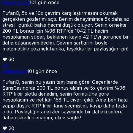
BerkayO_34
101 gün önce
TufanO, 5x ve 10x çevrim karşılaştırmasını okumak
gerçekten gözlerimi açtı. Benim deneyimimde 5x daha az
stresli, çünkü bahis hacmi düşük oluyor. Senin örnekte
200 TL bonus için %96 RTP'de 1042 TL hacim
hesaplaman süper, beklenen kayıp 42 TL'yi görünce bir
daha düşüneyim dedim. Çevrim şartlarını böyle
matematikle çözmek harika, teşekkürler paylaştığın için!
❤️
30
M
MelisaK_ist
101 gün önce
TufanO, senin bu yazın tam bana göre! Geçenlerde
ŞansCasino'da 200 TL bonus aldım ve 5x çevrimi %96
RTP'li bir slotta denedim, senin formülüne göre
hesapladım ve net kâr 158 TL civarı çıktı. Ama ben hata
yapıp düşük RTP'li bir tane seçmiştim, kayıp daha fazla
oldu. Paylaştığın analizler sayesinde bir dahaki sefere
daha dikkatli olacağım, eline sağlık!
❤️
20