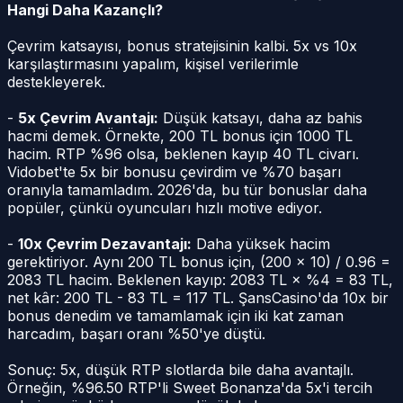
Hangi Daha Kazançlı?
Çevrim katsayısı, bonus stratejisinin kalbi. 5x vs 10x
karşılaştırmasını yapalım, kişisel verilerimle
destekleyerek.
-
5x Çevrim Avantajı:
Düşük katsayı, daha az bahis
hacmi demek. Örnekte, 200 TL bonus için 1000 TL
hacim. RTP %96 olsa, beklenen kayıp 40 TL civarı.
Vidobet'te 5x bir bonusu çevirdim ve %70 başarı
oranıyla tamamladım. 2026'da, bu tür bonuslar daha
popüler, çünkü oyuncuları hızlı motive ediyor.
-
10x Çevrim Dezavantajı:
Daha yüksek hacim
gerektiriyor. Aynı 200 TL bonus için, (200 × 10) / 0.96 =
2083 TL hacim. Beklenen kayıp: 2083 TL × %4 = 83 TL,
net kâr: 200 TL - 83 TL = 117 TL. ŞansCasino'da 10x bir
bonus denedim ve tamamlamak için iki kat zaman
harcadım, başarı oranı %50'ye düştü.
Sonuç: 5x, düşük RTP slotlarda bile daha avantajlı.
Örneğin, %96.50 RTP'li Sweet Bonanza'da 5x'i tercih