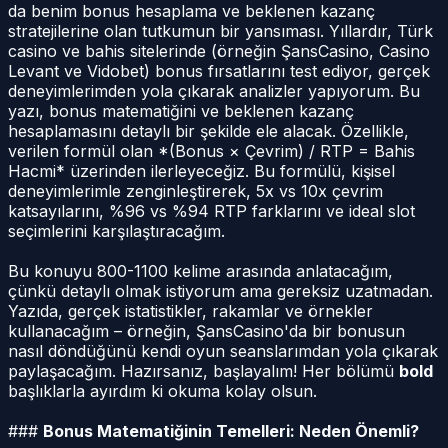
da benim bonus hesaplama ve beklenen kazanç
stratejilerine olan tutkumun bir yansıması. Yıllardır, Türk
casino ve bahis sitelerinde (örneğin ŞansCasino, Casino
Levant ve Vidobet) bonus fırsatlarını test ediyor, gerçek
deneyimlerimden yola çıkarak analizler yapıyorum. Bu
yazı, bonus matematiğini ve beklenen kazanç
hesaplamasını detaylı bir şekilde ele alacak. Özellikle,
verilen formül olan *(Bonus × Çevrim) / RTP = Bahis
Hacmi* üzerinden ilerleyeceğiz. Bu formülü, kişisel
deneyimlerimle zenginleştirerek, 5x vs 10x çevrim
katsayılarını, %96 vs %94 RTP farklarını ve ideal slot
seçimlerini karşılaştıracağım.
Bu konuyu 800-1100 kelime arasında anlatacağım,
çünkü detaylı olmak istiyorum ama gereksiz uzatmadan.
Yazıda, gerçek istatistikler, rakamlar ve örnekler
kullanacağım – örneğin, ŞansCasino'da bir bonusun
nasıl döndüğünü kendi oyun seanslarımdan yola çıkarak
paylaşacağım. Hazırsanız, başlayalım! Her bölümü
bold
başlıklarla ayırdım ki okuma kolay olsun.
###
Bonus Matematiğinin Temelleri: Neden Önemli?